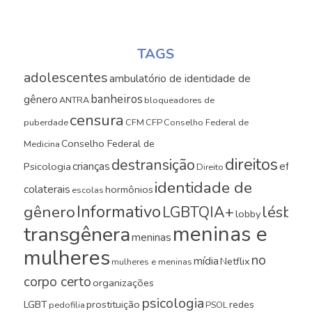
TAGS
adolescentes
ambulatório de identidade de
banheiros
gênero
ANTRA
bloqueadores de
censura
puberdade
CFM
CFP
Conselho Federal de
Conselho Federal de
Medicina
direitos
destransição
crianças
efeito
Psicologia
Direito
identidade de
colaterais
hormônios
escolas
Informativo
gênero
LGBTQIA+
lésbica
lobby
meninas e
transgênera
meninas
mulheres
no
mídia
Netflix
mulheres e meninas
corpo certo
organizações
psicologia
LGBT
prostituição
redes
pedofilia
PSOL