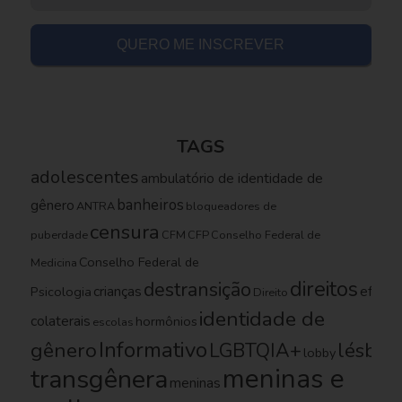
TAGS
adolescentes
ambulatório de identidade de
banheiros
gênero
ANTRA
bloqueadores de
censura
puberdade
CFM
CFP
Conselho Federal de
Conselho Federal de
Medicina
direitos
destransição
crianças
efeito
Psicologia
Direito
identidade de
colaterais
hormônios
escolas
Informativo
gênero
LGBTQIA+
lésbica
lobby
meninas e
transgênera
meninas