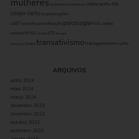
mulheres
no
mídia
Netflix
mulheres e meninas
corpo certo
organizações
psicologia
LGBT
prostituição
redes
pedofilia
PSOL
sociais
STF
ROGD
saúde
terapia
transativismo
universi
transgenerismo
trans
hormonal
ARQUIVOS
junho 2024
maio 2024
março 2024
dezembro 2023
novembro 2023
outubro 2023
setembro 2023