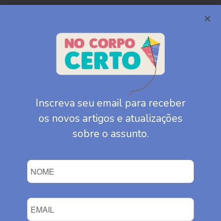
Inscreva seu email para receber
os novos artigos e atualizações
sobre o assunto.
QUEM SOMOS
Somos um grupo de mães, pais, profissionais
de saúde mental, de educação e muitas outras
áreas preocupadas e preocupados com as
intervenções da medicina transgênero em
crianças, adolescentes e jovens.