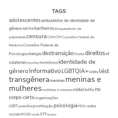
TAGS
adolescentes
ambulatório de identidade de
banheiros
gênero
ANTRA
bloqueadores de
censura
puberdade
CFM
CFP
Conselho Federal de
Conselho Federal de
Medicina
direitos
destransição
crianças
efeito
Psicologia
Direito
identidade de
colaterais
hormônios
escolas
Informativo
gênero
LGBTQIA+
lésbica
lobby
meninas e
transgênera
meninas
mulheres
no
mídia
Netflix
mulheres e meninas
corpo certo
organizações
psicologia
LGBT
prostituição
redes
pedofilia
PSOL
sociais
STF
ROGD
saúde
terapia