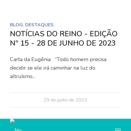
Notice
: Trying to access array offset on value of type
bool in
BLOG
,
DESTAQUES
/home/u445684347/domains/nocorpocerto.net/publi
NOTÍCIAS DO REINO - EDIÇÃO
content/themes/enfold/config-templatebuilder/avia-
Nº 15 - 28 DE JUNHO DE 2023
template-builder/php/asset-manager.class.php
on
line
789
Carta da Eugênia “Todo homem precisa
decidir se ele irá caminhar na luz do
Notice
: Trying to access array offset on value of type
altruísmo…
null in
/home/u445684347/domains/nocorpocerto.net/publi
content/themes/enfold/config-templatebuilder/avia-
29 de junho de 2023
template-builder/php/asset-manager.class.php
on
line
789
BLOG
,
DESTAQUES