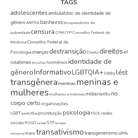
TAGS
adolescentes
ambulatório de identidade de
banheiros
gênero
ANTRA
bloqueadores de
censura
puberdade
CFM
CFP
Conselho Federal de
Conselho Federal de
Medicina
direitos
destransição
crianças
efeito
Psicologia
Direito
identidade de
colaterais
hormônios
escolas
Informativo
gênero
LGBTQIA+
lésbica
lobby
meninas e
transgênera
meninas
mulheres
no
mídia
Netflix
mulheres e meninas
corpo certo
organizações
psicologia
LGBT
prostituição
redes
pedofilia
PSOL
sociais
STF
ROGD
saúde
terapia
transativismo
universi
transgenerismo
trans
hormonal