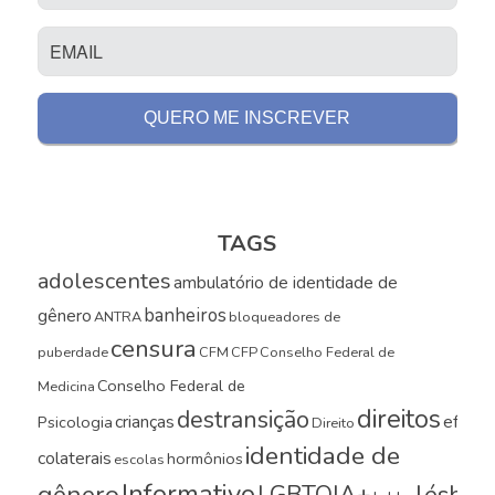
TAGS
adolescentes
ambulatório de identidade de
banheiros
gênero
ANTRA
bloqueadores de
censura
puberdade
CFM
CFP
Conselho Federal de
Conselho Federal de
Medicina
direitos
destransição
crianças
efeito
Psicologia
Direito
identidade de
colaterais
hormônios
escolas
Informativo
gênero