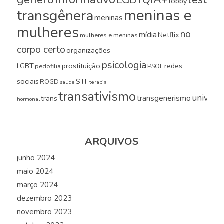
LGBTQIA+
lésbica
lobby
meninas e
transgênera
meninas
mulheres
no
mídia
Netflix
mulheres e meninas
corpo certo
organizações
psicologia
LGBT
prostituição
redes
pedofilia
PSOL
sociais
STF
ROGD
saúde
terapia
transativismo
universi
transgenerismo
trans
hormonal
ARQUIVOS
junho 2024
maio 2024
março 2024
dezembro 2023
novembro 2023