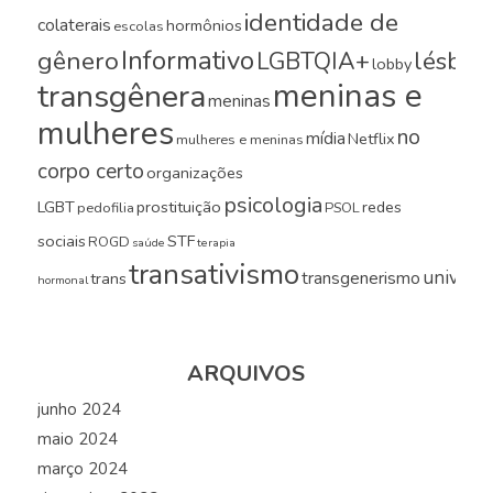
identidade de
colaterais
hormônios
escolas
Informativo
gênero
LGBTQIA+
lésbica
lobby
meninas e
transgênera
meninas
mulheres
no
mídia
Netflix
mulheres e meninas
corpo certo
organizações
psicologia
LGBT
prostituição
redes
pedofilia
PSOL
sociais
STF
ROGD
saúde
terapia
transativismo
universi
transgenerismo
trans
hormonal
ARQUIVOS
junho 2024
maio 2024
março 2024