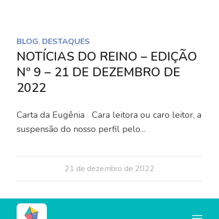
Notice
: Trying to access array offset on value of type
bool in
BLOG
,
DESTAQUES
/home/u445684347/domains/nocorpocerto.net/publi
NOTÍCIAS DO REINO – EDIÇÃO
content/themes/enfold/config-templatebuilder/avia-
Nº 9 – 21 DE DEZEMBRO DE
template-builder/php/asset-manager.class.php
on
2022
line
789
Carta da Eugênia Cara leitora ou caro leitor, a
Notice
: Trying to access array offset on value of type
suspensão do nosso perfil pelo…
null in
/home/u445684347/domains/nocorpocerto.net/publi
content/themes/enfold/config-templatebuilder/avia-
21 de dezembro de 2022
template-builder/php/asset-manager.class.php
on
line
789
BLOG
,
DESTAQUES