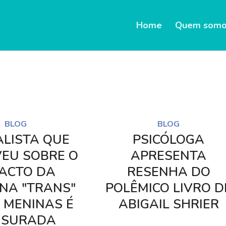
ool in
/home/u445684347/domains/nocorpocerto.net/p
Home
Quem somo
anager.class.php
on line
789
ull in
/home/u445684347/domains/nocorpocerto.net/p
anager.class.php
on line
789
BLOG
BLOG
ALISTA QUE
PSICÓLOGA
VEU SOBRE O
APRESENTA
ACTO DA
RESENHA DO
INA "TRANS"
POLÊMICO LIVRO D
 MENINAS É
ABIGAIL SHRIER
NSURADA