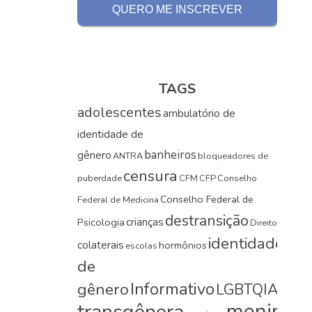
TAGS
adolescentes
ambulatório de
identidade de
banheiros
gênero
ANTRA
bloqueadores de
censura
puberdade
CFM
CFP
Conselho
Conselho Federal de
Federal de Medicina
direi
destransição
crianças
Psicologia
Direito
identidade
colaterais
hormônios
escolas
de
Informativo
gênero
LGBTQIA+
lobb
meninas
transgênera