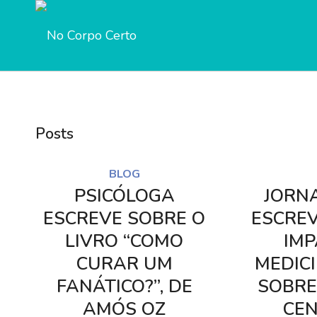
Notice
: Trying to access array offset on value of type b
templatebuilder/avia-template-builder/php/asset-m
Notice
: Trying to access array offset on value of type n
templatebuilder/avia-template-builder/php/asset-m
Posts
BLOG
PSICÓLOGA
JORN
ESCREVE SOBRE O
ESCRE
LIVRO “COMO
IMP
CURAR UM
MEDIC
FANÁTICO?”, DE
SOBRE
AMÓS OZ
CE