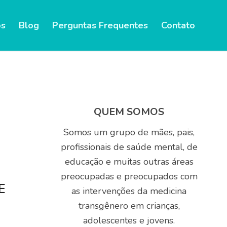
ublic_html/wp-content/themes/enfold/config-
s
Blog
Perguntas Frequentes
Contato
ublic_html/wp-content/themes/enfold/config-
QUEM SOMOS
Somos um grupo de mães, pais,
profissionais de saúde mental, de
educação e muitas outras áreas
preocupadas e preocupados com
E
as intervenções da medicina
transgênero em crianças,
adolescentes e jovens.