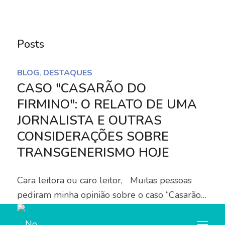
Notice
: Trying to access array offset on value of type
bool in
Posts
/home/u445684347/domains/nocorpocerto.net/publi
content/themes/enfold/config-templatebuilder/avia-
BLOG
,
DESTAQUES
template-builder/php/asset-manager.class.php
on
CASO "CASARÃO DO
line
789
FIRMINO": O RELATO DE UMA
JORNALISTA E OUTRAS
Notice
: Trying to access array offset on value of type
CONSIDERAÇÕES SOBRE
null in
TRANSGENERISMO HOJE
/home/u445684347/domains/nocorpocerto.net/publi
content/themes/enfold/config-templatebuilder/avia-
Cara leitora ou caro leitor, Muitas pessoas
template-builder/php/asset-manager.class.php
on
pediram minha opinião sobre o caso “Casarão…
line
789