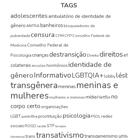
TAGS
adolescentes
ambulatório de identidade de
banheiros
gênero
ANTRA
bloqueadores de
censura
puberdade
CFM
CFP
Conselho Federal de
Conselho Federal de
Medicina
direitos
destransição
crianças
efeito
Psicologia
Direito
identidade de
colaterais
hormônios
escolas
Informativo
gênero
LGBTQIA+
lésbica
lobby
meninas e
transgênera
meninas
mulheres
no
mídia
Netflix
mulheres e meninas
corpo certo
organizações
psicologia
LGBT
prostituição
redes
pedofilia
PSOL
sociais
STF
ROGD
saúde
terapia
transativismo
universi
transgenerismo
trans
hormonal