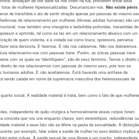
morte, ameaçam de nos bater se nos virem na rua, prometem enfiar seus
har fotos de mulheres hipersexualizadas. Desumanizam-nos.
Não existe pênis
mar de transfobia o ato de sentir atração apenas por pessoas do mesmo se
eferências de relacionamento por mulheres (fêmeas adultas humanas) são um
mocional, mas também uma misoginia e lesbofobia profundas, travestidas de
 opressor e oprimido, tal como se faz em um relacionamento abusivo com um
zação de quem violenta, e a violada sai como louca, opressora, perversa.
 fazer esta denúncia. E faremos. E não nos calaremos. Não nos dobraremos.
entura relacionarmo-nos com pessoas trans. Porém, as únicas pessoas trans
os com os quais se “identifiquem”, são do sexo feminino. Temos o direito 
 direito de nos relacionarmos com pessoas do mesmo sexo, pois isso se
os humanos adultos. E não aceitaremos. Está havendo uma antítese da
 está sendo calada em nome da supremacia masculina dos heterossexuais de
o quanto social. A realidade material é inata, bem como o fato de que mulhere
ões, independente do quão cirúrgica e hormonalmente esses corpos foram
tica concreta que nos une enquanto classe, sem estereótipos, redundâncias ou
idade material e esse fato não se difere na pauta da sexualidade. A distorção
ducente; por exemplo, falar sobre a saúde da mulher no sexo lésbico implica 
ntato entre vulvas. A saúde sexual de uma fêmea e um macho, independente