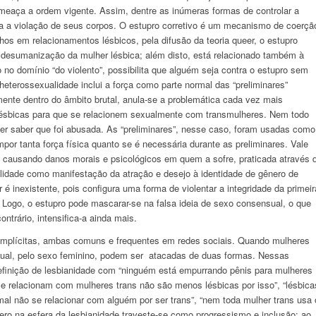
meaça a ordem vigente. Assim, dentre as inúmeras formas de controlar a
sta a violação de seus corpos. O estupro corretivo é um mecanismo de coerçã
hos em relacionamentos lésbicos, pela difusão da teoria queer, o estupro
e desumanização da mulher lésbica; além disto, está relacionado também à
o no domínio “do violento”, possibilita que alguém seja contra o estupro sem
heterossexualidade inclui a força como parte normal das “preliminares”
ente dentro do âmbito brutal, anula-se a problemática cada vez mais
lésbicas para que se relacionem sexualmente com transmulheres. Nem todo
er saber que foi abusada. As “preliminares”, nesse caso, foram usadas como
por tanta força física quanto se é necessária durante as preliminares. Vale
 causando danos morais e psicológicos em quem a sofre, praticada através 
lidade como manifestação da atração e desejo à identidade de gênero de
é inexistente, pois configura uma forma de violentar a integridade da primeir
. Logo, o estupro pode mascarar-se na falsa ideia de sexo consensual, o que
ntrário, intensifica-a ainda mais.
 implícitas, ambas comuns e frequentes em redes sociais. Quando mulheres
xual, pelo sexo feminino, podem ser atacadas de duas formas. Nessas
 definição de lesbianidade com “ninguém está empurrando pênis para mulheres
 relacionam com mulheres trans não são menos lésbicas por isso”, “lésbica
al não se relacionar com alguém por ser trans”, “nem toda mulher trans usa 
étero na esfera da lesbianidade traveste-se como progressismo e inclusão; ao