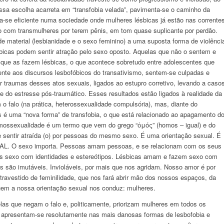
sa escolha acarreta em “transfobia velada”, pavimenta-se o caminho da
a-se eficiente numa sociedade onde mulheres lésbicas já estão nas corrente
o com transmulheres por terem pênis, em tom quase suplicante por perdão.
ade material (lesbianidade e o sexo feminino) a uma suposta forma de violênci
ésbicas podem sentir atração pelo sexo oposto. Aquelas que não o sentem e
 que as fazem lésbicas, o que acontece sobretudo entre adolescentes que
nte aos discursos lesbofóbicos do transativismo, sentem-se culpadas e
 traumas desses atos sexuais, ligados ao estupro corretivo, levando a caso
 do estresse pós-traumático. Esses resultados estão ligados à realidade da
 o falo (na prática, heterossexualidade compulsória), mas, diante do
s é uma “nova forma” de transfobia, o que está relacionado ao apagamento d
homossexualidade é um termo que vem do grego “ὁμός” (homos – igual) e do
 se sentir atraída (o) por pessoas do mesmo sexo. É uma orientação sexual. É
XUAL. O sexo importa. Pessoas amam pessoas, e se relacionam com os seus
os sexo com identidades e estereótipos. Lésbicas amam e fazem sexo com
s são imutáveis. Invioláveis, por mais que nos agridam. Nosso amor é por
avestido de feminilidade, que nos fará abrir mão dos nossos espaços, da
quem a nossa orientação sexual nos conduz: mulheres.
las que negam o falo e, politicamente, priorizam mulheres em todos os
e apresentam-se resolutamente nas mais danosas formas de lesbofobia e