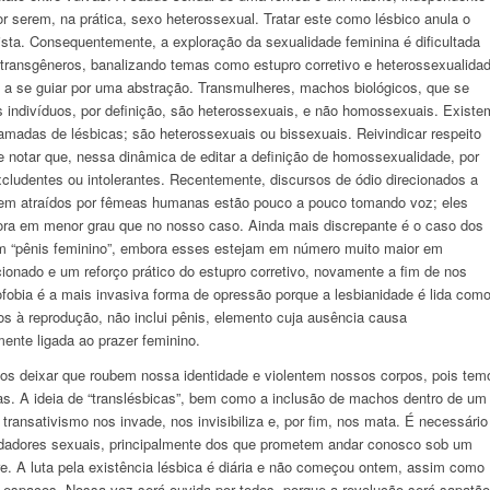
r serem, na prática, sexo heterossexual. Tratar este como lésbico anula o
sta. Consequentemente, a exploração da sexualidade feminina é dificultada
transgêneros, banalizando temas como estupro corretivo e heterossexualida
ria a se guiar por uma abstração. Transmulheres, machos biológicos, que se
s indivíduos, por definição, são heterossexuais, e não homossexuais. Existe
adas de lésbicas; são heterossexuais ou bissexuais. Reivindicar respeito
e notar que, nessa dinâmica de editar a definição de homossexualidade, por
ludentes ou intolerantes. Recentemente, discursos de ódio direcionados a
ntem atraídos por fêmeas humanas estão pouco a pouco tomando voz; eles
ra em menor grau que no nosso caso. Ainda mais discrepante é o caso dos
m “pênis feminino”, embora esses estejam em número muito maior em
onado e um reforço prático do estupro corretivo, novamente a fim de nos
bofobia é a mais invasiva forma de opressão porque a lesbianidade é lida com
os à reprodução, não inclui pênis, elemento cuja ausência causa
mente ligada ao prazer feminino.
vamos deixar que roubem nossa identidade e violentem nossos corpos, pois tem
icas. A ideia de “translésbicas”, bem como a inclusão de machos dentro de um
ransativismo nos invade, nos invisibiliza e, por fim, nos mata. É necessário
redadores sexuais, principalmente dos que prometem andar conosco sob um
re. A luta pela existência lésbica é diária e não começou ontem, assim como
 espaços. Nossa voz será ouvida por todos, porque a revolução será sapatão