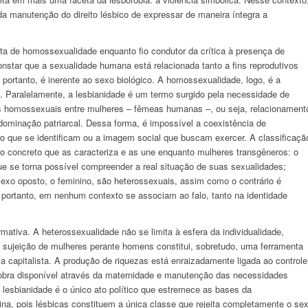
da manutenção do direito lésbico de expressar de maneira íntegra a
eta de homossexualidade enquanto fio condutor da crítica à presença de
star que a sexualidade humana está relacionada tanto a fins reprodutivos
, portanto, é inerente ao sexo biológico. A homossexualidade, logo, é a
 Paralelamente, a lesbianidade é um termo surgido pela necessidade de
ções homossexuais entre mulheres – fêmeas humanas –, ou seja, relacionament
minação patriarcal. Dessa forma, é impossível a coexistência de
o que se identificam ou a imagem social que buscam exercer. A classificaçã
to concreto que as caracteriza e as une enquanto mulheres transgêneros: o
ue se torna possível compreender a real situação de suas sexualidades;
sexo oposto, o feminino, são heterossexuais, assim como o contrário é
 portanto, em nenhum contexto se associam ao falo, tanto na identidade
rmativa. A heterossexualidade não se limita à esfera da individualidade,
 A sujeição de mulheres perante homens constitui, sobretudo, uma ferramenta
a capitalista. A produção de riquezas está enraizadamente ligada ao controle
 obra disponível através da maternidade e manutenção das necessidades
 lesbianidade é o único ato político que estremece as bases da
na, pois lésbicas constituem a única classe que rejeita completamente o se