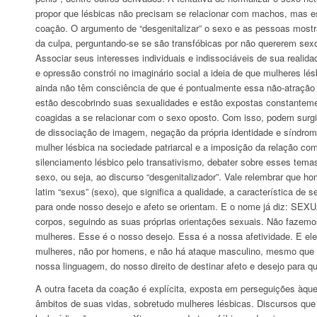
propor que lésbicas não precisam se relacionar com machos, mas es
coação. O argumento de “desgenitalizar” o sexo e as pessoas mostr
da culpa, perguntando-se se são transfóbicas por não quererem sex
Associar seus interesses individuais e indissociáveis de sua realid
e opressão constrói no imaginário social a ideia de que mulheres l
ainda não têm consciência de que é pontualmente essa não-atração
estão descobrindo suas sexualidades e estão expostas constanteme
coagidas a se relacionar com o sexo oposto. Com isso, podem surgir
de dissociação de imagem, negação da própria identidade e síndrome
mulher lésbica na sociedade patriarcal e a imposição da relação com
silenciamento lésbico pelo transativismo, debater sobre esses tema
sexo, ou seja, ao discurso “desgenitalizador”. Vale relembrar que 
latim “sexus” (sexo), que significa a qualidade, a característica de
para onde nosso desejo e afeto se orientam. E o nome já diz: SE
corpos, seguindo as suas próprias orientações sexuais. Não fazem
mulheres. Esse é o nosso desejo. Essa é a nossa afetividade. E ele
mulheres, não por homens, e não há ataque masculino, mesmo que tr
nossa linguagem, do nosso direito de destinar afeto e desejo para 
A outra faceta da coação é explícita, exposta em perseguições àque
âmbitos de suas vidas, sobretudo mulheres lésbicas. Discursos qu