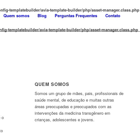
fig-templatebuilder/avia-template-builder/php/asset-manager.class.php
Quem somos
Blog
Perguntas Frequentes
Contato
ig-templatebuilder/avia-template-builder/php/asset-manager.class.php
QUEM SOMOS
Somos um grupo de mães, pais, profissionais de
saúde mental, de educação e muitas outras
áreas preocupadas e preocupados com as
intervenções da medicina transgênero em
 o
crianças, adolescentes e jovens.
to