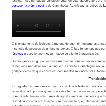
lésbica”. Isso por causa, principalmente, de sua fala durante a XV
postado na própria página
da Caminhada. As críticas às ações de L
O silenciamento de lésbicas é tão grande que nem mesmo estatísti
inscrição de pessoas de ambos os sexos. O fato foi denunciado por 
lésbicas
a questionarem essa metodologia junto à organização.
Somos gratas ao grupo Lésbicas Autônomas, que escreveu e enviou
tema; você não deve sexo a ninguém! O direito à orientação sexual 
(independente do que consta em documentos mudados por autodecla
“Translésbic
Em agosto, comemora-se o mês da visibilidade lésbica: trinta e um d
tema abordado por nós quanto uma das formas de violência que sofre
comunidade. Nesse último mês de agosto, entre as mulheres que tr
reivindicaram uma voz atuante num movimento que, intrinsecamente, 
autointitulam lésbicas, uma dialética material e semântica que acar