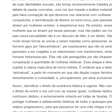
de suas identidades sexuais, são temas recorrentemente tratados po
debate de pautas concretas, uma vez que impede a análise materiali
pela falsa concepção de que devemos nos relacionar com mulheres 
compulsória; a reivindicação de direitos se torna turva, pois passa
atraem por mulheres existem, e respeitamos isso. No entanto, esse
mulheres que se atraem por essas pessoas, mas não podem ser cham
pela nossa sexualidade não é um discurso de ódio, é um direito. Val
muito tempo fomos as únicas a serem tratadas como opressoras, exc
homens gays por “falocentralizar”, por expressarem que não se se
passaram a ser coagidos a se relacionarem com transhomens, embo
homens heterossexuais. Eles não são perseguidos por não chupare
comparação à quantidade de mulheres lésbicas. Esse ataque é direci
sujeitar à classe masculina de forma indireta. É evidente que a les
“antinatural”, a partir do momento em que não dispõe corpos feminin
estranhamento e curiosidade, e, principalmente, por estar exclusiva
Assim, reivindicar o direito da existência lésbica é urgente. Não 
o direito de existir e nos unir com as nossas iguais, mulheres lésb
continuum lésbico, é extremamente violenta em todas as facetas. O t
proteger mulheres e adolescentes lésbicas de todos e quaisquer p
utópico progressismo, para que possamos ter uma vida íntegra e liv
não vai acabar amanhã. Sigamos resistindo e existindo em todos os