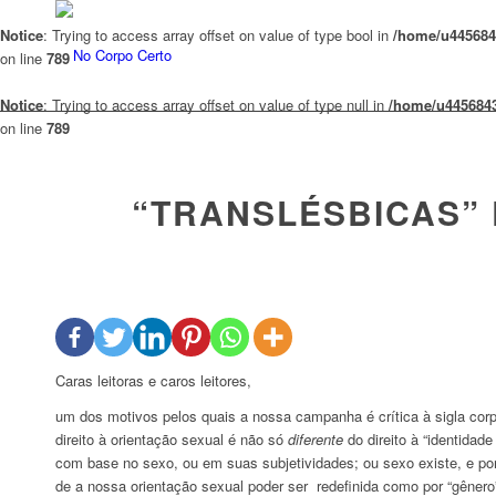
Notice
: Trying to access array offset on value of type bool in
/home/u4456843
on line
789
Notice
: Trying to access array offset on value of type null in
/home/u4456843
on line
789
“TRANSLÉSBICAS”
Caras leitoras e caros leitores,
um dos motivos pelos quais a nossa campanha é crítica à sigla cor
direito à orientação sexual é não só
diferente
do direito à “identidad
com base no sexo, ou em suas subjetividades; ou sexo existe, e port
de a nossa orientação sexual poder ser redefinida como por “gênero