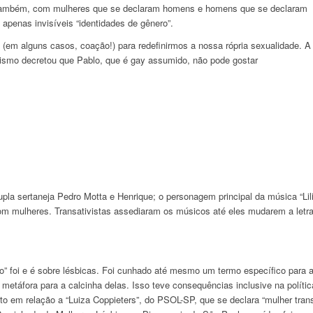
, também, com mulheres que se declaram homens e homens que se declaram
 apenas invisíveis “identidades de gênero”.
 (em alguns casos, coação!) para redefinirmos a nossa rópria sexualidade. A
ativismo decretou que Pablo, que é gay assumido, não pode gostar
upla sertaneja Pedro Motta e Henrique; o personagem principal da música “Lili
com mulheres. Transativistas assediaram os músicos até eles mudarem a letr
” foi e é sobre lésbicas. Foi cunhado até mesmo um termo específico para 
a metáfora para a calcinha delas. Isso teve consequências inclusive na polític
orto em relação a “Luiza Coppieters”, do PSOL-SP, que se declara “mulher tran