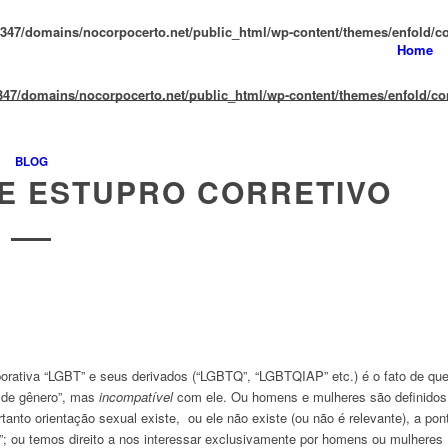
47/domains/nocorpocerto.net/public_html/wp-content/themes/enfold/con
Home
47/domains/nocorpocerto.net/public_html/wp-content/themes/enfold/conf
BLOG
 E ESTUPRO CORRETIVO
porativa “LGBT” e seus derivados (“LGBTQ”, “LGBTQIAP” etc.) é o fato de que
e de gênero”, mas
incompatível
com ele. Ou homens e mulheres são definidos
anto orientação sexual existe, ou ele não existe (ou não é relevante), a pon
”; ou temos direito a nos interessar exclusivamente por homens ou mulheres