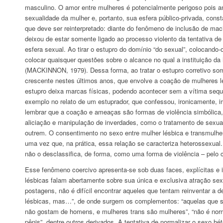
masculino. O amor entre mulheres é potencialmente perigoso pois a
sexualidade da mulher e, portanto, sua esfera público-privada, con
que deve ser reinterpretado: diante do fenômeno de inclusão de mac
deixou de estar somente ligado ao processo violento da tentativa d
esfera sexual. Ao tirar o estupro do domínio “do sexual”, colocando-
colocar quaisquer questões sobre o alcance no qual a instituição da 
(MACKINNON, 1979). Dessa forma, ao tratar o estupro corretivo som
crescente nestes últimos anos, que envolve a coação de mulheres 
estupro deixa marcas físicas, podendo acontecer sem a vítima sequ
exemplo no relato de um estuprador, que confessou, ironicamente, im
lembrar que a coação e ameaças são formas de violência simbólica,
aliciação e manipulação de inverdades, como o tratamento de sexua
outrem. O consentimento no sexo entre mulher lésbica e transmulher 
uma vez que, na prática, essa relação se caracteriza heterossexual
não o desclassifica, de forma, como uma forma de violência – pelo co
Esse fenômeno coercivo apresenta-se sob duas faces, explícitas e
lésbicas falam abertamente sobre sua única e exclusiva atração se
postagens, não é difícil encontrar aqueles que tentam reinventar a
lésbicas, mas…”, de onde surgem os complementos: “aquelas que se
não gostam de homens, e mulheres trans são mulheres”, “não é norm
pênis”, dentre outros derivados. A tentativa de normalizar o sexo h