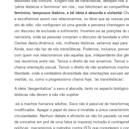
lesboódio são comuns. Xingam-nos de transfóbicas, desejam-nos a 
“pênis lésbicos e femininos” em nós., nos fetichizam ao compartil
feminino, tampouco lésbico, e tal ideia é absurda e violenta!
Cha
e escolhermos assim nos relacionarmos, ou dizer que as nossas pr
ato de ódio, não configuram só uma grande e perversa chantagem e
um discurso de exclusão e sofrimento. Invertem-se as posições do
narcisista, onde as pessoas compram o discurso de bondade e vitimi
Cientes desta dinâmica, nós, mulheres lésbicas, estamos aqui para
Ainda, isso não faz de nós transfóbicas. Podemos, inclusive, porv
com quem nos relacionamos são aquelas que, independente dos gêner
nos reunirmos entre nós. Temos o direito de nos amarmos. Temos o
chama orientação sexual. Temos o direito de não aceitarmos mach
liberdade, onde a verdadeira diversidade das orientações sexuais
vestido, ou, como o progressismo chama hoje, “as translésbicas”.
A ideia “desgenitalizar” o sexo é absurda, tanto no aspecto biológic
lésbicas não devem e não vão sujeitar
-se a machos humanos adultos. Sexo não é passível de transformaç
modificados. Apagar o papel do sexo é invalidar a única caracterís
circularidades. Nenhum debate é eficiente se não for pautado na real
de conceitos em prol de uma falsa (e imposta) inclusão é contrapro
políticas, mecanismos e métodos contra ISTs que considerem o co