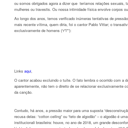
ou somos obrigados agora a dizer que teríamos relações sexuais
mulheres ou travestis. Ou nossa intimidade física envolve corpos ou
Ao longo dos anos, temos verificado inúmeras tentativas de pressão
mais recente vítima, quem diria, foi o cantor Pablo Vittar; o trans
exclusivamente de homens (“r*l*”):
Links
aqui
,
O cantor acabou excluindo o tuíte. O fato lembra o ocorrido com a d
aparentemente, não tem o direito de se relacionar exclusivamente 
da canção.
Contudo, há anos, a pressão maior para uma suposta “desconstrução
recusa delas: “cotton ceiling” ou “teto de algodão” – o algodão é um
institucionali brasileira: houve, no ano de 2018, um grande desconf