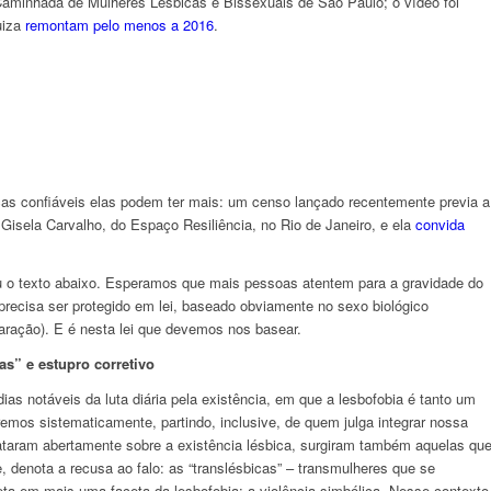
I Caminhada de Mulheres Lésbicas e Bissexuais de São Paulo; o vídeo foi
uiza
remontam pelo menos a 2016
.
cas confiáveis elas podem ter mais: um censo lançado recentemente previa a
Gisela Carvalho, do Espaço Resiliência, no Rio de Janeiro, e ela
convida
 o texto abaixo. Esperamos que mais pessoas atentem para a gravidade do
precisa ser protegido em lei, baseado obviamente no sexo biológico
ração). E é nesta lei que devemos nos basear.
as” e estupro corretivo
ias notáveis da luta diária pela existência, em que a lesbofobia é tanto um
mos sistematicamente, partindo, inclusive, de quem julga integrar nossa
ataram abertamente sobre a existência lésbica, surgiram também aquelas qu
denota a recusa ao falo: as “translésbicas” – transmulheres que se
reta em mais uma faceta da lesbofobia: a violência simbólica. Nesse contexto