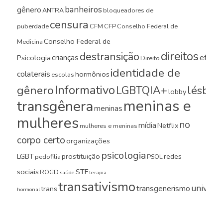
banheiros
gênero
ANTRA
bloqueadores de
censura
puberdade
CFM
CFP
Conselho Federal de
Conselho Federal de
Medicina
direitos
destransição
crianças
efeito
Psicologia
Direito
identidade de
colaterais
hormônios
escolas
Informativo
gênero
LGBTQIA+
lésbica
lobby
meninas e
transgênera
meninas
mulheres
no
mídia
Netflix
mulheres e meninas
corpo certo
organizações
psicologia
LGBT
prostituição
redes
pedofilia
PSOL
sociais
STF
ROGD
saúde
terapia
transativismo
universi
transgenerismo
trans
hormonal