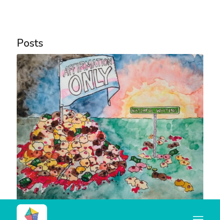
Notice
: Trying to access array offset on value of type
bool in
Posts
/home/u445684347/domains/nocorpocerto.net/publi
content/themes/enfold/config-templatebuilder/avia-
template-builder/php/asset-manager.class.php
on
line
789
Notice
: Trying to access array offset on value of type
null in
/home/u445684347/domains/nocorpocerto.net/publi
content/themes/enfold/config-templatebuilder/avia-
template-builder/php/asset-manager.class.php
on
line
789