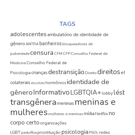
TAGS
adolescentes
ambulatório de identidade de
banheiros
gênero
ANTRA
bloqueadores de
censura
puberdade
CFM
CFP
Conselho Federal de
Conselho Federal de
Medicina
direitos
destransição
crianças
efeito
Psicologia
Direito
identidade de
colaterais
hormônios
escolas
Informativo
gênero
LGBTQIA+
lésbica
lobby
meninas e
transgênera
meninas
mulheres
no
mídia
Netflix
mulheres e meninas
corpo certo
organizações
psicologia
LGBT
prostituição
redes
pedofilia
PSOL