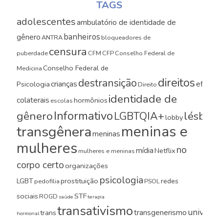
TAGS
adolescentes
ambulatório de identidade de
banheiros
gênero
ANTRA
bloqueadores de
censura
puberdade
CFM
CFP
Conselho Federal de
Conselho Federal de
Medicina
direitos
destransição
crianças
efeito
Psicologia
Direito
identidade de
colaterais
hormônios
escolas
Informativo
gênero
LGBTQIA+
lésbica
lobby
meninas e
transgênera
meninas
mulheres
no
mídia
Netflix
mulheres e meninas
corpo certo
organizações
psicologia
LGBT
prostituição
redes
pedofilia
PSOL
sociais
STF
ROGD
saúde
terapia
transativismo
universi
transgenerismo
trans
hormonal