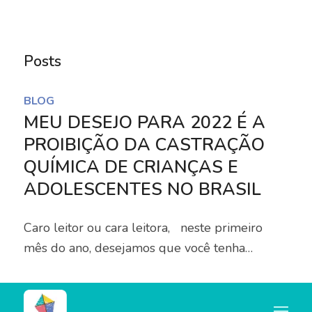
Notice
: Trying to access array offset on value of type
bool in
Posts
/home/u445684347/domains/nocorpocerto.net/publi
content/themes/enfold/config-templatebuilder/avia-
BLOG
template-builder/php/asset-manager.class.php
on
MEU DESEJO PARA 2022 É A
line
789
PROIBIÇÃO DA CASTRAÇÃO
QUÍMICA DE CRIANÇAS E
Notice
: Trying to access array offset on value of type
ADOLESCENTES NO BRASIL
null in
/home/u445684347/domains/nocorpocerto.net/publi
Caro leitor ou cara leitora, neste primeiro
content/themes/enfold/config-templatebuilder/avia-
mês do ano, desejamos que você tenha…
template-builder/php/asset-manager.class.php
on
line
789
26 de janeiro de 2022