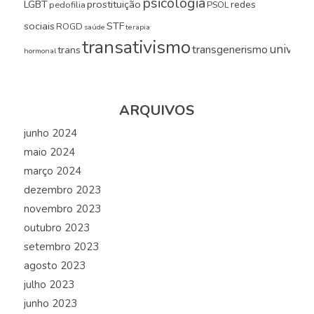
psicologia
LGBT
prostituição
redes
pedofilia
PSOL
sociais
STF
ROGD
saúde
terapia
transativismo
universi
transgenerismo
trans
hormonal
ARQUIVOS
junho 2024
maio 2024
março 2024
dezembro 2023
novembro 2023
outubro 2023
setembro 2023
agosto 2023
julho 2023
junho 2023