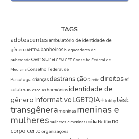
TAGS
adolescentes
ambulatório de identidade de
banheiros
gênero
ANTRA
bloqueadores de
censura
puberdade
CFM
CFP
Conselho Federal de
Conselho Federal de
Medicina
direitos
destransição
crianças
efeito
Psicologia
Direito
identidade de
colaterais
hormônios
escolas
Informativo
gênero
LGBTQIA+
lésbica
lobby
meninas e
transgênera
meninas
mulheres
no
mídia
Netflix
mulheres e meninas
corpo certo
organizações