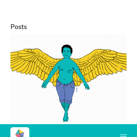
Notice
: Trying to access array offset on value of type
bool in
Posts
/home/u445684347/domains/nocorpocerto.net/publi
content/themes/enfold/config-templatebuilder/avia-
template-builder/php/asset-manager.class.php
on
line
789
Notice
: Trying to access array offset on value of type
null in
/home/u445684347/domains/nocorpocerto.net/publi
content/themes/enfold/config-templatebuilder/avia-
template-builder/php/asset-manager.class.php
on
line
789