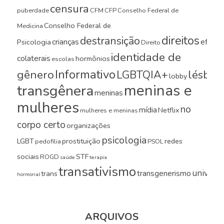
censura
puberdade
CFM
CFP
Conselho Federal de
Conselho Federal de
Medicina
direitos
destransição
crianças
efeito
Psicologia
Direito
identidade de
colaterais
hormônios
escolas
Informativo
gênero
LGBTQIA+
lésbica
lobby
meninas e
transgênera
meninas
mulheres
no
mídia
Netflix
mulheres e meninas
corpo certo
organizações
psicologia
LGBT
prostituição
redes
pedofilia
PSOL
sociais
STF
ROGD
saúde
terapia
transativismo
universi
transgenerismo
trans
hormonal
ARQUIVOS