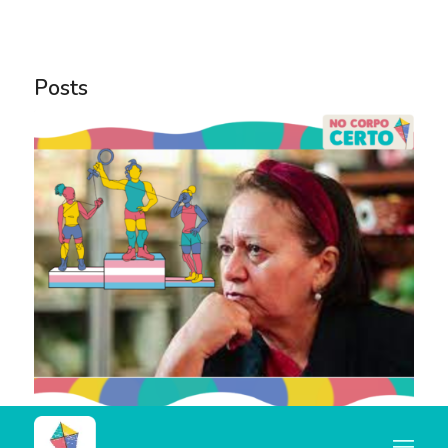
Notice
: Trying to access array offset on value of type
bool in
Posts
/home/u445684347/domains/nocorpocerto.net/publi
content/themes/enfold/config-templatebuilder/avia-
template-builder/php/asset-manager.class.php
on
line
789
Notice
: Trying to access array offset on value of type
null in
/home/u445684347/domains/nocorpocerto.net/publi
content/themes/enfold/config-templatebuilder/avia-
template-builder/php/asset-manager.class.php
on
line
789