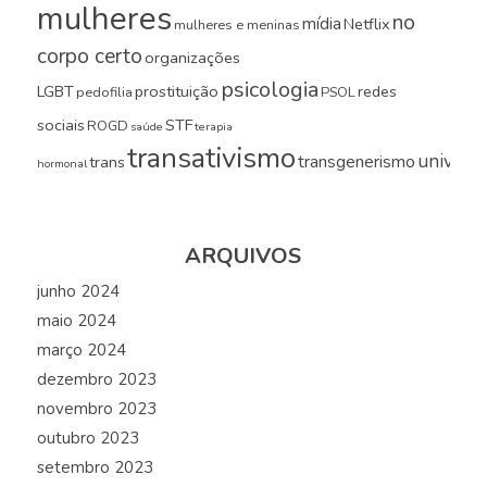
mulheres
no
mídia
Netflix
mulheres e meninas
corpo certo
organizações
psicologia
LGBT
prostituição
redes
pedofilia
PSOL
sociais
STF
ROGD
saúde
terapia
transativismo
universi
transgenerismo
trans
hormonal
ARQUIVOS
junho 2024
maio 2024
março 2024
dezembro 2023
novembro 2023
outubro 2023
setembro 2023