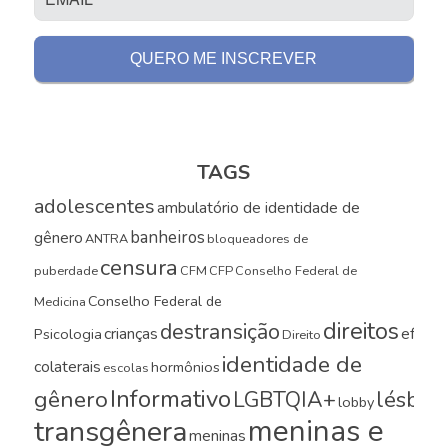
TAGS
adolescentes
ambulatório de identidade de
banheiros
gênero
ANTRA
bloqueadores de
censura
puberdade
CFM
CFP
Conselho Federal de
Conselho Federal de
Medicina
direitos
destransição
crianças
efeito
Psicologia
Direito
identidade de
colaterais
hormônios
escolas
Informativo
gênero
LGBTQIA+
lésbica
lobby
meninas e
transgênera
meninas