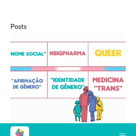
Notice
: Trying to access array offset on value of type
bool in
Posts
/home/u445684347/domains/nocorpocerto.net/publi
content/themes/enfold/config-templatebuilder/avia-
template-builder/php/asset-manager.class.php
on
line
789
Notice
: Trying to access array offset on value of type
null in
/home/u445684347/domains/nocorpocerto.net/publi
content/themes/enfold/config-templatebuilder/avia-
template-builder/php/asset-manager.class.php
on
line
789