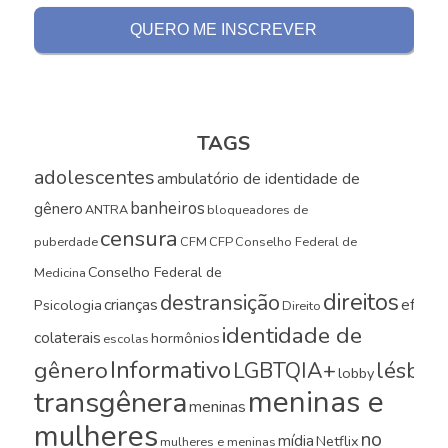
TAGS
adolescentes
ambulatório de identidade de
banheiros
gênero
ANTRA
bloqueadores de
censura
puberdade
CFM
CFP
Conselho Federal de
Conselho Federal de
Medicina
direitos
destransição
crianças
efeito
Psicologia
Direito
identidade de
colaterais
hormônios
escolas
Informativo
gênero
LGBTQIA+
lésbica
lobby
meninas e
transgênera
meninas
mulheres
no
mídia
Netflix
mulheres e meninas