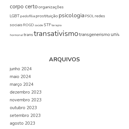
corpo certo
organizações
psicologia
LGBT
prostituição
redes
pedofilia
PSOL
sociais
STF
ROGD
saúde
terapia
transativismo
universi
transgenerismo
trans
hormonal
ARQUIVOS
junho 2024
maio 2024
março 2024
dezembro 2023
novembro 2023
outubro 2023
setembro 2023
agosto 2023