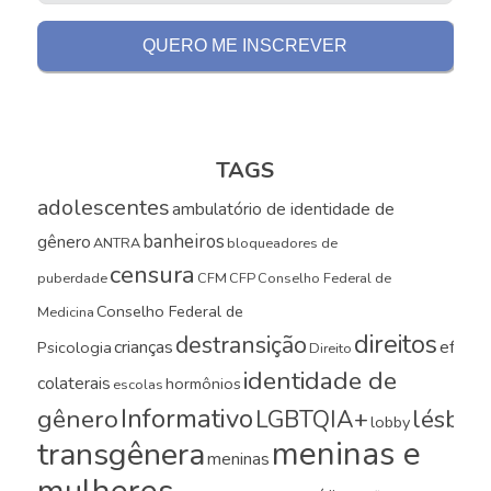
TAGS
adolescentes
ambulatório de identidade de
banheiros
gênero
ANTRA
bloqueadores de
censura
puberdade
CFM
CFP
Conselho Federal de
Conselho Federal de
Medicina
direitos
destransição
crianças
efeito
Psicologia
Direito
identidade de
colaterais
hormônios
escolas
Informativo
gênero
LGBTQIA+
lésbica
lobby
meninas e
transgênera
meninas