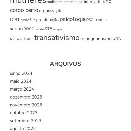
mulheres
no
mídia
Netflix
mulheres e meninas
corpo certo
organizações
psicologia
LGBT
prostituição
redes
pedofilia
PSOL
sociais
STF
ROGD
saúde
terapia
transativismo
universi
transgenerismo
trans
hormonal
ARQUIVOS
junho 2024
maio 2024
março 2024
dezembro 2023
novembro 2023
outubro 2023
setembro 2023
agosto 2023