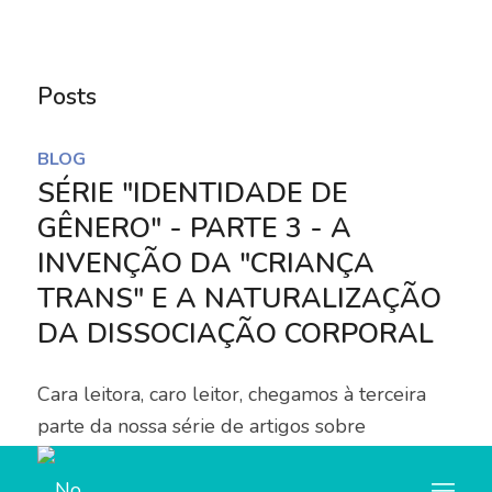
Notice
: Trying to access array offset on value of type
bool in
Posts
/home/u445684347/domains/nocorpocerto.net/publi
content/themes/enfold/config-templatebuilder/avia-
BLOG
template-builder/php/asset-manager.class.php
on
SÉRIE "IDENTIDADE DE
line
789
GÊNERO" - PARTE 3 - A
INVENÇÃO DA "CRIANÇA
Notice
: Trying to access array offset on value of type
TRANS" E A NATURALIZAÇÃO
null in
DA DISSOCIAÇÃO CORPORAL
/home/u445684347/domains/nocorpocerto.net/publi
content/themes/enfold/config-templatebuilder/avia-
Cara leitora, caro leitor, chegamos à terceira
template-builder/php/asset-manager.class.php
on
parte da nossa série de artigos sobre
line
789
políticas…