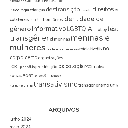
Conselho Federal de
Medicina
direitos
destransição
crianças
efeito
Psicologia
Direito
identidade de
colaterais
hormônios
escolas
Informativo
gênero
LGBTQIA+
lésbica
lobby
meninas e
transgênera
meninas
mulheres
no
mídia
Netflix
mulheres e meninas
corpo certo
organizações
psicologia
LGBT
prostituição
redes
pedofilia
PSOL
sociais
STF
ROGD
saúde
terapia
transativismo
universi
transgenerismo
trans
hormonal
ARQUIVOS
junho 2024
maio 2024