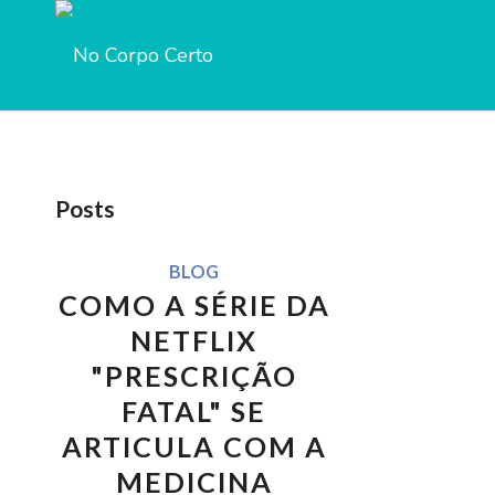
Notice
: Trying to access array offset on value of type b
templatebuilder/avia-template-builder/php/asset-m
Notice
: Trying to access array offset on value of type n
templatebuilder/avia-template-builder/php/asset-m
Posts
Inscreva seu
BLOG
COMO A SÉRIE DA
Nome
NETFLIX
"PRESCRIÇÃO
FATAL" SE
Email
ARTICULA COM A
MEDICINA