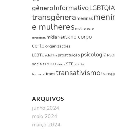
Informativo
gênero
LGBTQIA+
lobb
meninas
transgênera
meninas
e mulheres
mulheres e
no corpo
mídia
Netflix
meninas
certo
organizações
psicologia
LGBT
prostituição
redes
pedofilia
PSOL
sociais
STF
ROGD
saúde
terapia
transativismo
transgeneris
trans
hormonal
ARQUIVOS
junho 2024
maio 2024
março 2024