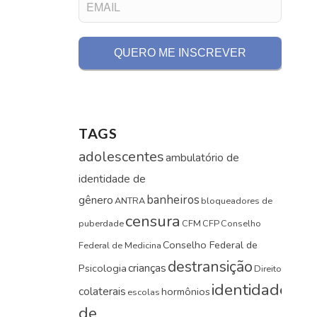
TAGS
adolescentes
ambulatório de
identidade de
banheiros
gênero
ANTRA
bloqueadores de
censura
puberdade
CFM
CFP
Conselho
Conselho Federal de
Federal de Medicina
direi
destransição
crianças
Psicologia
Direito
identidade
colaterais
hormônios
escolas
de