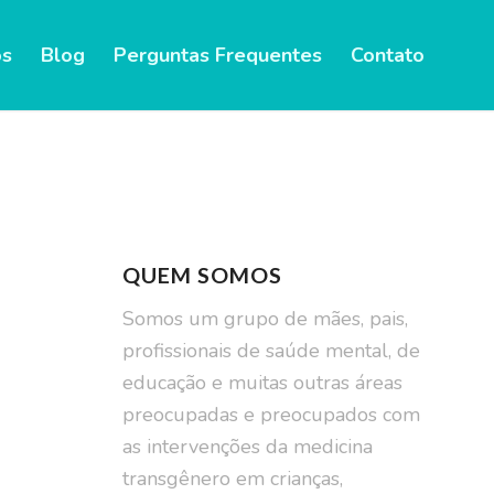
ublic_html/wp-content/themes/enfold/config-
s
Blog
Perguntas Frequentes
Contato
ublic_html/wp-content/themes/enfold/config-
re o assunto.
QUEM SOMOS
Somos um grupo de mães, pais,
profissionais de saúde mental, de
educação e muitas outras áreas
preocupadas e preocupados com
as intervenções da medicina
transgênero em crianças,