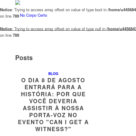
Notice
: Trying to access array offset on value of type bool in
/home/u4456843
on line
789
Notice
: Trying to access array offset on value of type null in
/home/u4456843
on line
789
Posts
BLOG
O DIA 8 DE AGOSTO
ENTRARÁ PARA A
HISTÓRIA: POR QUE
VOCÊ DEVERIA
ASSISTIR À NOSSA
PORTA-VOZ NO
EVENTO "CAN I GET A
WITNESS?"