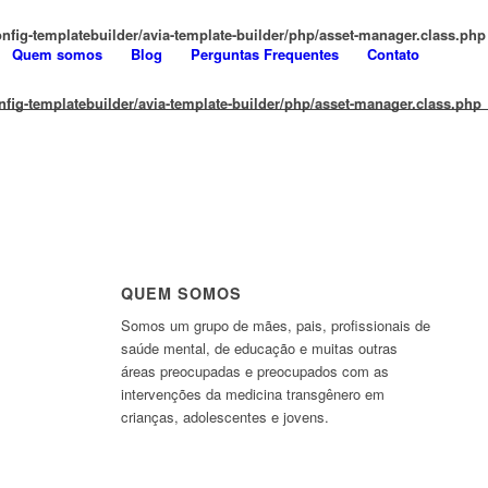
fig-templatebuilder/avia-template-builder/php/asset-manager.class.php
Quem somos
Blog
Perguntas Frequentes
Contato
ig-templatebuilder/avia-template-builder/php/asset-manager.class.php
QUEM SOMOS
Somos um grupo de mães, pais, profissionais de
saúde mental, de educação e muitas outras
áreas preocupadas e preocupados com as
intervenções da medicina transgênero em
crianças, adolescentes e jovens.