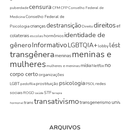
censura
puberdade
CFM
CFP
Conselho Federal de
Conselho Federal de
Medicina
direitos
destransição
crianças
efeito
Psicologia
Direito
identidade de
colaterais
hormônios
escolas
Informativo
gênero
LGBTQIA+
lésbica
lobby
meninas e
transgênera
meninas
mulheres
no
mídia
Netflix
mulheres e meninas
corpo certo
organizações
psicologia
LGBT
prostituição
redes
pedofilia
PSOL
sociais
STF
ROGD
saúde
terapia
transativismo
universi
transgenerismo
trans
hormonal
ARQUIVOS