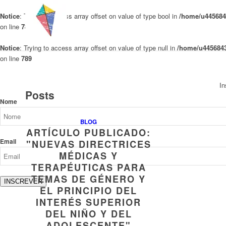
Notice
: Trying to access array offset on value of type bool in
/home/u4456843
on line
789
Notice
: Trying to access array offset on value of type null in
/home/u4456843
on line
789
In
Posts
Nome
BLOG
ARTÍCULO PUBLICADO:
Email
"NUEVAS DIRECTRICES
MÉDICAS Y
TERAPÉUTICAS PARA
TEMAS DE GÉNERO Y
INSCREVER
EL PRINCIPIO DEL
INTERÉS SUPERIOR
DEL NIÑO Y DEL
ADOLESCENTE"