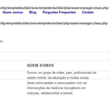
fig-templatebuilder/avia-template-builder/php/asset-manager.class.php
Quem somos
Blog
Perguntas Frequentes
Contato
ig-templatebuilder/avia-template-builder/php/asset-manager.class.php
to.
QUEM SOMOS
Somos um grupo de mães, pais, profissionais de
saúde mental, de educação e muitas outras
áreas preocupadas e preocupados com as
intervenções da medicina transgênero em
crianças, adolescentes e jovens.