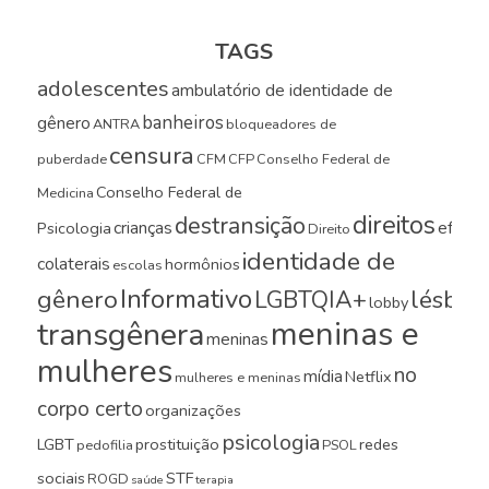
TAGS
adolescentes
ambulatório de identidade de
banheiros
gênero
ANTRA
bloqueadores de
censura
puberdade
CFM
CFP
Conselho Federal de
Conselho Federal de
Medicina
direitos
destransição
crianças
efeito
Psicologia
Direito
identidade de
colaterais
hormônios
escolas
Informativo
gênero
LGBTQIA+
lésbica
lobby
meninas e
transgênera
meninas
mulheres
no
mídia
Netflix
mulheres e meninas
corpo certo
organizações
psicologia
LGBT
prostituição
redes
pedofilia
PSOL
sociais
STF
ROGD
saúde
terapia