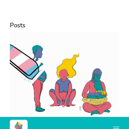
Notice
: Trying to access array offset on value of type
bool in
Posts
/home/u445684347/domains/nocorpocerto.net/publi
content/themes/enfold/config-templatebuilder/avia-
template-builder/php/asset-manager.class.php
on
line
789
Notice
: Trying to access array offset on value of type
null in
/home/u445684347/domains/nocorpocerto.net/publi
content/themes/enfold/config-templatebuilder/avia-
template-builder/php/asset-manager.class.php
on
line
789