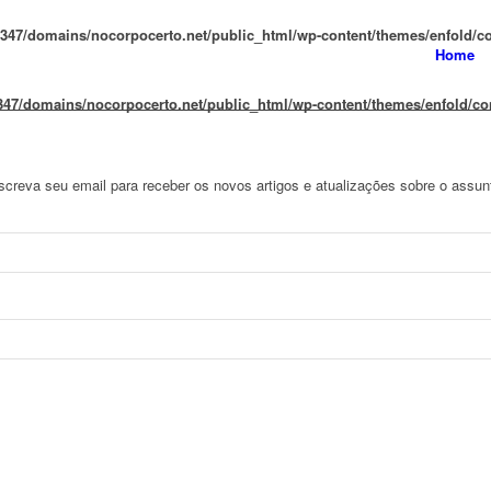
47/domains/nocorpocerto.net/public_html/wp-content/themes/enfold/con
Home
47/domains/nocorpocerto.net/public_html/wp-content/themes/enfold/conf
screva seu email para receber os novos artigos e atualizações sobre o assun