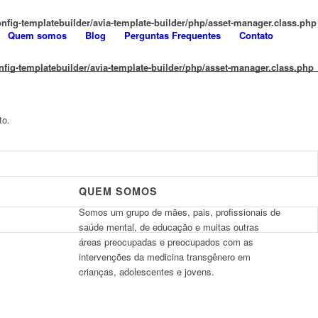
fig-templatebuilder/avia-template-builder/php/asset-manager.class.php
Quem somos
Blog
Perguntas Frequentes
Contato
ig-templatebuilder/avia-template-builder/php/asset-manager.class.php
to.
QUEM SOMOS
Somos um grupo de mães, pais, profissionais de
saúde mental, de educação e muitas outras
áreas preocupadas e preocupados com as
intervenções da medicina transgênero em
crianças, adolescentes e jovens.