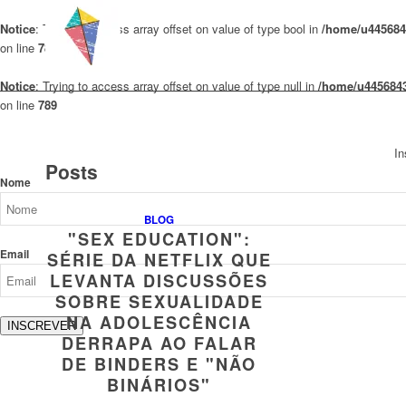
Notice
: Trying to access array offset on value of type bool in
/home/u4456843
on line
789
Notice
: Trying to access array offset on value of type null in
/home/u4456843
on line
789
In
Posts
Nome
BLOG
"SEX EDUCATION":
Email
SÉRIE DA NETFLIX QUE
LEVANTA DISCUSSÕES
SOBRE SEXUALIDADE
NA ADOLESCÊNCIA
INSCREVER
DERRAPA AO FALAR
DE BINDERS E "NÃO
BINÁRIOS"