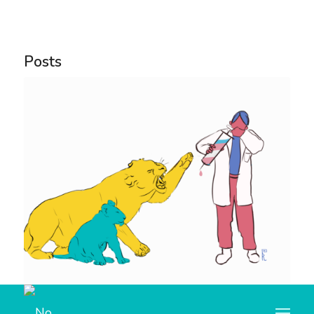
Notice
: Trying to access array offset on value of type
bool in
Posts
/home/u445684347/domains/nocorpocerto.net/publi
content/themes/enfold/config-templatebuilder/avia-
template-builder/php/asset-manager.class.php
on
line
789
Notice
: Trying to access array offset on value of type
null in
/home/u445684347/domains/nocorpocerto.net/publi
content/themes/enfold/config-templatebuilder/avia-
template-builder/php/asset-manager.class.php
on
line
789