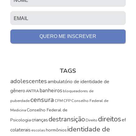
TAGS
adolescentes
ambulatório de identidade de
banheiros
gênero
ANTRA
bloqueadores de
censura
puberdade
CFM
CFP
Conselho Federal de
Conselho Federal de
Medicina
direitos
destransição
crianças
efeito
Psicologia
Direito
identidade de
colaterais
hormônios
escolas