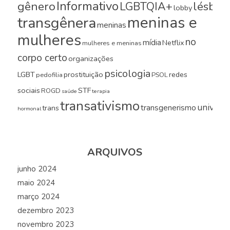
Informativo
gênero
LGBTQIA+
lésbica
lobby
meninas e
transgênera
meninas
mulheres
no
mídia
Netflix
mulheres e meninas
corpo certo
organizações
psicologia
LGBT
prostituição
redes
pedofilia
PSOL
sociais
STF
ROGD
saúde
terapia
transativismo
universi
transgenerismo
trans
hormonal
ARQUIVOS
junho 2024
maio 2024
março 2024
dezembro 2023
novembro 2023