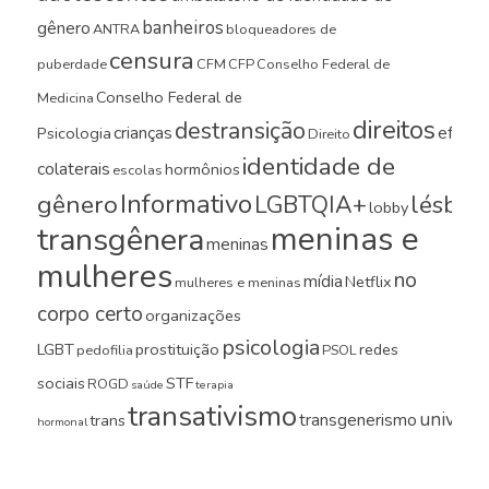
banheiros
gênero
ANTRA
bloqueadores de
censura
puberdade
CFM
CFP
Conselho Federal de
Conselho Federal de
Medicina
direitos
destransição
crianças
efeito
Psicologia
Direito
identidade de
colaterais
hormônios
escolas
Informativo
gênero
LGBTQIA+
lésbica
lobby
meninas e
transgênera
meninas
mulheres
no
mídia
Netflix
mulheres e meninas
corpo certo
organizações
psicologia
LGBT
prostituição
redes
pedofilia
PSOL
sociais
STF
ROGD
saúde
terapia
transativismo
universi
transgenerismo
trans
hormonal